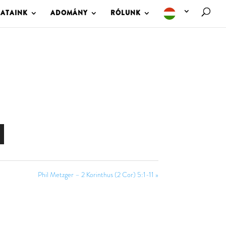
LATAINK
ADOMÁNY
RÓLUNK
Phil Metzger – 2 Korinthus (2 Cor) 5:1-11 »