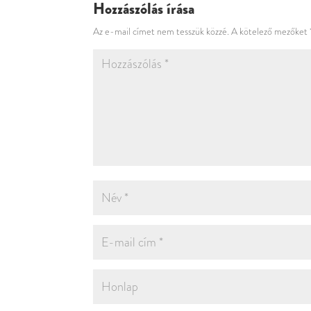
Hozzászólás írása
Az e-mail címet nem tesszük közzé.
A kötelező mezőket