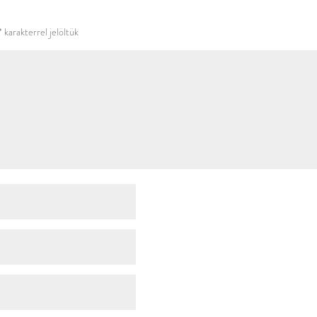
használni.
*
karakterrel jelöltük