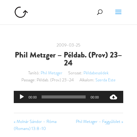
2009-03-25
Phil Metzger – Példab. (Prov) 23–
24
Tanító:
Phil Metzger
Sorozat:
Példabeszédek
Passage:
Példab. (Prov) 23–24
Alkalom:
Szerda Este
Audió
00:00
00:00
lejátszó
« Molnár Sándor – Róma
Phil Metzger – Fajgyűlölet »
(Romans) 13:8–10