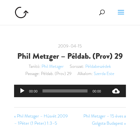
2009-04-15
Phil Metzger – Példab. (Prov) 29
Tanító:
Phil Metzger
Sorozat:
Példabeszédek
Passage:
Példab. (Prov) 29
Alkalom:
Szerda Este
Audió
00:00
00:00
lejátszó
« Phil Metzger – Húsvét 2009
Phil Metzger – 15 éves a
– 1Péter (1 Peter) 1:3–5
Golgota Budapest »