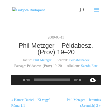
2009-03-11
Phil Metzger – Példabesz.
(Prov) 19–20
Tanító:
Phil Metzger
Sorozat:
Példabeszédek
Passage:
Példabesz. (Prov) 19–20
Alkalom:
Szerda Este
Audió
00:00
00:00
lejátszó
« Hamar Dániel – Ki vagy? –
Phil Metzger – Jeremiás
Róma 1:1
(Jeremiah) 2 »