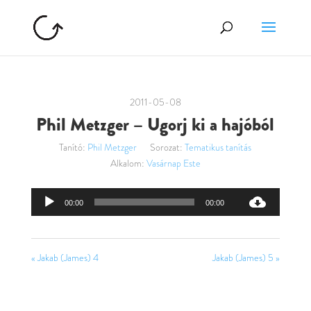
2011-05-08
Phil Metzger – Ugorj ki a hajóból
Tanító:
Phil Metzger
Sorozat:
Tematikus tanítás
Alkalom:
Vasárnap Este
Audió
00:00
00:00
lejátszó
« Jakab (James) 4
Jakab (James) 5 »