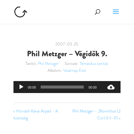
2007-03-25
Phil Metzger – Végidők 9.
Tanító:
Phil Metzger
Sorozat:
Tematikus tanítás
Alkalom:
Vasárnap Este
Audió
00:00
00:00
lejátszó
« Horváth Kávai Árpád – A
Phil Metzger – 2Korinthus (2
közösség
Cor) 6:1–10 »