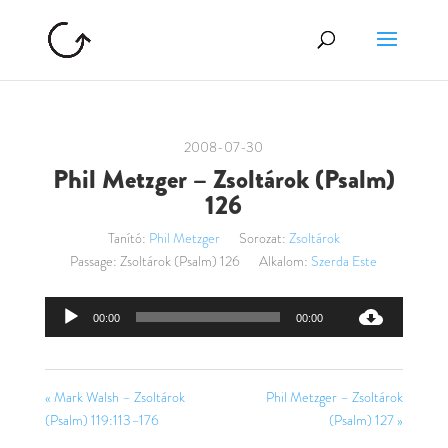
2008-07-30
Phil Metzger – Zsoltárok (Psalm)
126
Tanító:
Phil Metzger
Sorozat:
Zsoltárok
Passage:
Zsoltárok (Psalm) 126
Alkalom:
Szerda Este
Audió
00:00
00:00
lejátszó
« Mark Walsh – Zsoltárok
Phil Metzger – Zsoltárok
(Psalm) 119:113–176
(Psalm) 127 »