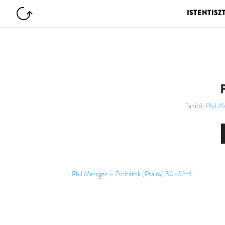
ISTENTISZ
Tanító:
Phil M
« Phil Metzger – Zsoltárok (Psalm) 30–32:4