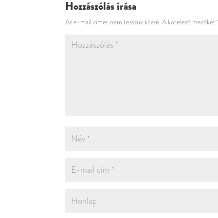
Hozzászólás írása
Az e-mail címet nem tesszük közzé.
A kötelező mezőket