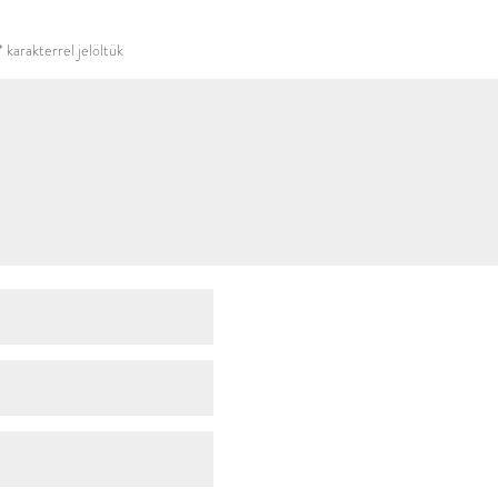
használni.
*
karakterrel jelöltük