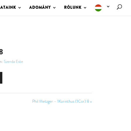
LATAINK
ADOMÁNY
RÓLUNK
8
m:
Szerda Este
Phil Metzger – 1Korinthus (1Cor) 8 »