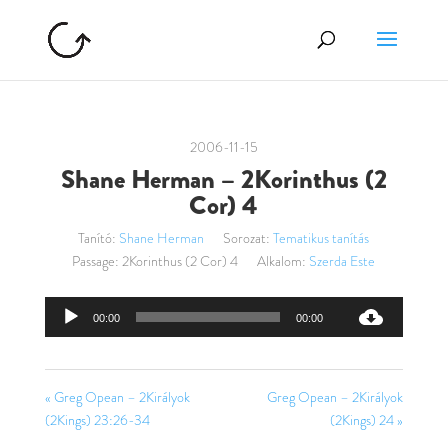
2006-11-15
Shane Herman – 2Korinthus (2
Cor) 4
Tanító:
Shane Herman
Sorozat:
Tematikus tanítás
Passage:
2Korinthus (2 Cor) 4
Alkalom:
Szerda Este
Audió
00:00
00:00
lejátszó
« Greg Opean – 2Királyok
Greg Opean – 2Királyok
(2Kings) 23:26-34
(2Kings) 24 »