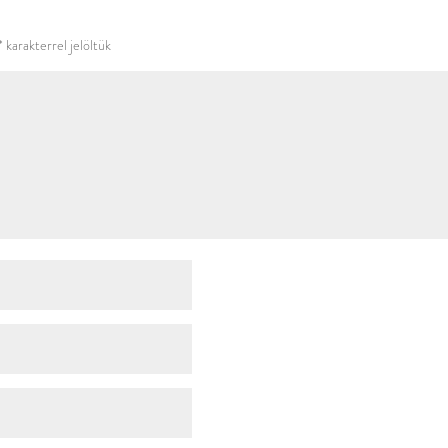
használni.
*
karakterrel jelöltük