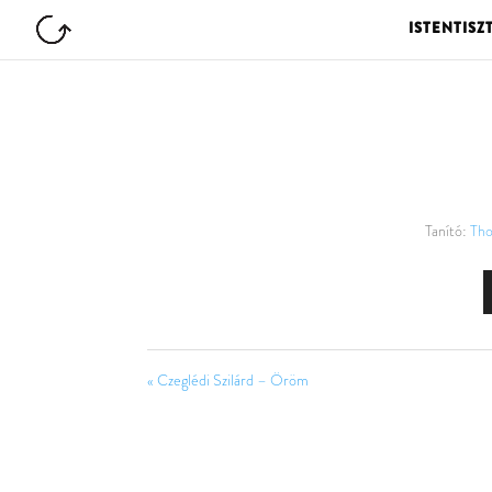
ISTENTISZ
Tanító:
Tho
« Czeglédi Szilárd – Öröm