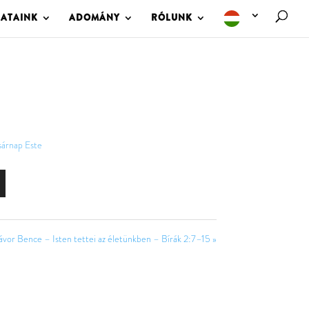
LATAINK
ADOMÁNY
RÓLUNK
sárnap Este
ávor Bence – Isten tettei az életünkben – Bírák 2:7–15 »