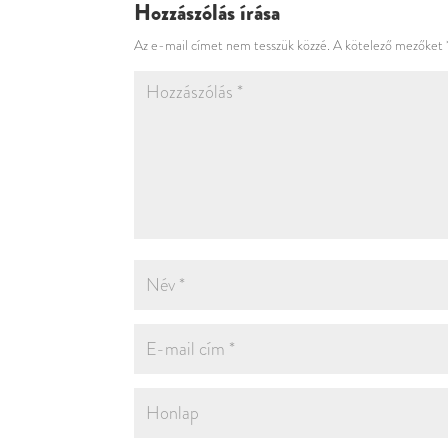
Hozzászólás írása
Az e-mail címet nem tesszük közzé.
A kötelező mezőket