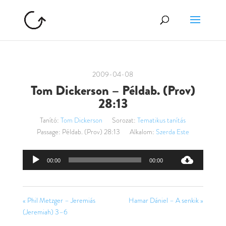
2009-04-08
Tom Dickerson – Példab. (Prov)
28:13
Tanító:
Tom Dickerson
Sorozat:
Tematikus tanítás
Passage:
Példab. (Prov) 28:13
Alkalom:
Szerda Este
Audió
00:00
00:00
lejátszó
« Phil Metzger – Jeremiás
Hamar Dániel – A senkik »
(Jeremiah) 3–6