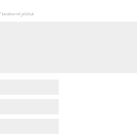
használni.
*
karakterrel jelöltük