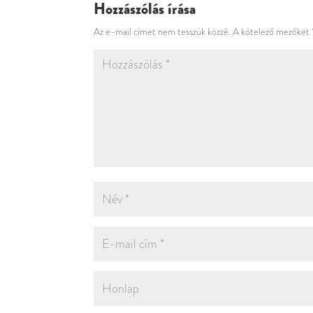
Hozzászólás írása
Az e-mail címet nem tesszük közzé.
A kötelező mezőket