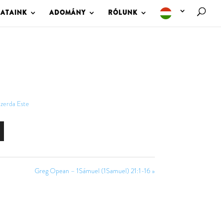
LATAINK
ADOMÁNY
RÓLUNK
zerda Este
Greg Opean – 1Sámuel (1Samuel) 21:1-16 »