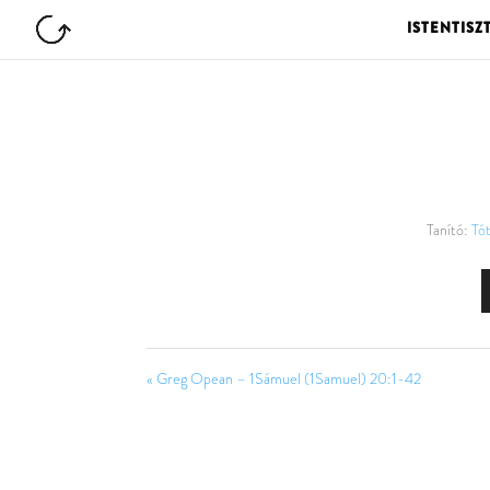
ISTENTISZ
Tanító:
Tót
« Greg Opean – 1Sámuel (1Samuel) 20:1-42