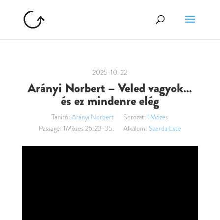
2025-10-22
Arányi Norbert – Veled vagyok…
és ez mindenre elég
Tanító:
Arányi Norbert
Sorozat:
1Mózes
Passage:
1Mózes 26:23-35.
Alkalom:
Szerda Este
Videólejátszó