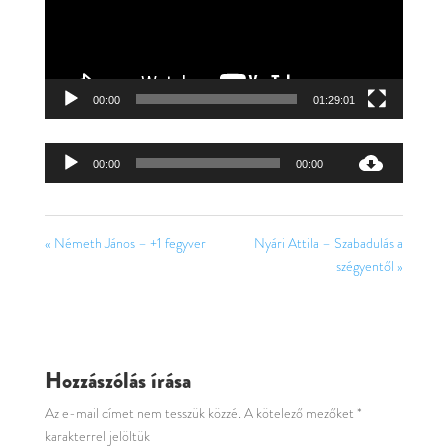
00:00
01:29:01
Audió
00:00
00:00
lejátszó
« Németh János – +1 fegyver
Nyári Attila – Szabadulás a
szégyentől »
Hozzászólás írása
Az e-mail címet nem tesszük közzé.
A kötelező mezőket
*
karakterrel jelöltük