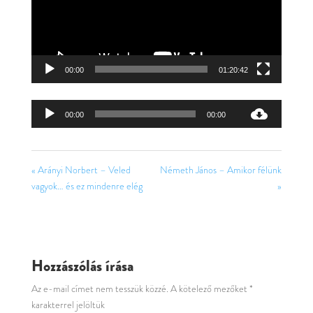
00:00
01:20:42
Audió
00:00
00:00
lejátszó
« Arányi Norbert – Veled
Németh János – Amikor félünk
vagyok… és ez mindenre elég
»
Hozzászólás írása
Az e-mail címet nem tesszük közzé.
A kötelező mezőket
*
karakterrel jelöltük