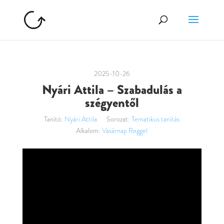
2025-10-26
Nyári Attila – Szabadulás a
szégyentől
Tanító:
Nyári Attila
Sorozat:
Tematikus tanítás
Alkalom:
Vasárnap Reggel
Videólejátszó