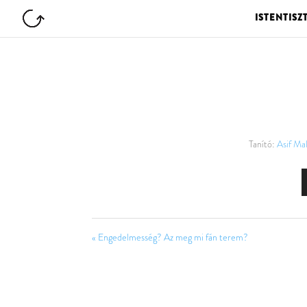
ISTENTISZ
Tanító:
Asif Mal
« Engedelmesség? Az meg mi fán terem?