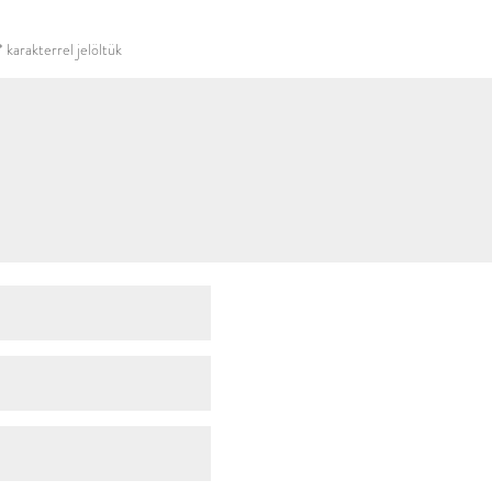
használni.
*
karakterrel jelöltük