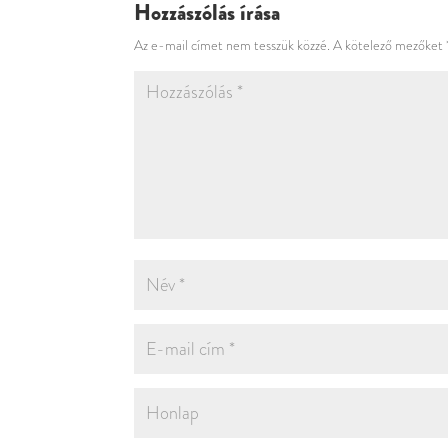
Hozzászólás írása
Az e-mail címet nem tesszük közzé.
A kötelező mezőket