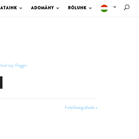
LATAINK
ADOMÁNY
RÓLUNK
Vasárnap Reggel
Felelősségvállalás »