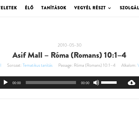
TELETEK
ÉLŐ
TANÍTÁSOK
VEGYÉL RÉSZT
SZOLGÁ
2010-05-30
Asif Mall – Róma (Romans) 10:1–4
l
Sorozat:
Tematikus tanítás
Passage:
Róma (Romans) 10:1–4
Alkalom:
Audió
A
00:00
00:00
lejátszó
hangerő
növeléséhez,
illetőleg
csökkentéséhez
a
Fel/Le
billentyűket
kell