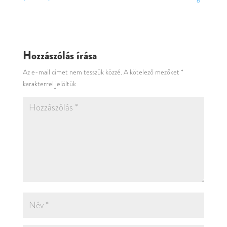
Hozzászólás írása
Az e-mail címet nem tesszük közzé.
A kötelező mezőket
*
karakterrel jelöltük