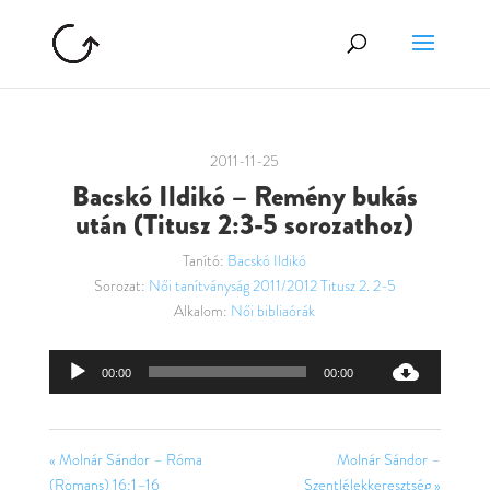
2011-11-25
Bacskó Ildikó – Remény bukás
után (Titusz 2:3-5 sorozathoz)
Tanító:
Bacskó Ildikó
Sorozat:
Női tanítványság 2011/2012 Titusz 2. 2-5
Alkalom:
Női bibliaórák
Audió
00:00
00:00
lejátszó
« Molnár Sándor – Róma
Molnár Sándor –
(Romans) 16:1–16
Szentlélekkeresztség »