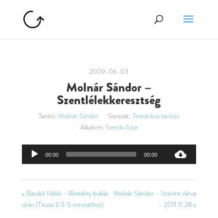
2009-06-03
Molnár Sándor –
Szentlélekkeresztség
Tanító:
Molnár Sándor
Sorozat:
Tematikus tanítás
Alkalom:
Szerda Este
Audió
00:00
00:00
lejátszó
« Bacskó Ildikó – Remény bukás
Molnár Sándor – Istenre várva
után (Titusz 2:3-5 sorozathoz)
– 2011.11.28 »