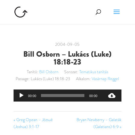
2004-09-05
Bill Osborn – Lukács (Luke)
18:18-23
Tanító:
Bill Osborn
Sorozat:
Tematikus tanítás
Passage:
Lukács (Luke) 18:18-23
Alkalom:
Vasárnap Reggel
Audió
00:00
00:00
lejátszó
« Greg Opean – Józsué
Bryan Newberry – Galaták
(Joshua) 3:1-17
(Galatians) 6:9 »