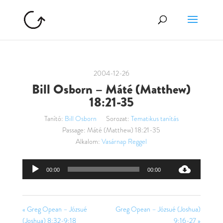
2004-12-26
Bill Osborn – Máté (Matthew)
18:21-35
Tanító:
Bill Osborn
Sorozat:
Tematikus tanítás
Passage:
Máté (Matthew) 18:21-35
Alkalom:
Vasárnap Reggel
Audió
00:00
00:00
lejátszó
« Greg Opean – Józsué
Greg Opean – Józsué (Joshua)
(Joshua) 8:32-9:18
9:16-27 »