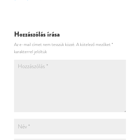
Hozzászólás írása
Az e-mail címet nem tesszük közzé.
A kötelező mezőket
*
karakterrel jelöltük