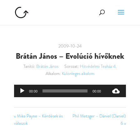
2009-10-24
Brátán János – Evolúció hívőknek
Tanító:
Brátán János
Sorozat:
Hitvédelmi Teaház 4.
Alkalom:
Különleges alkalom
Audió
00:00
00:00
lejátszó
« Mike Payne – Kérdések és
Phil Metzger – Dániel (Daniel)
válaszok
6 »