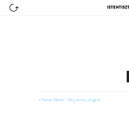
ISTENTISZ
« Hamar Dániel – Kérj, keress, zörgess!