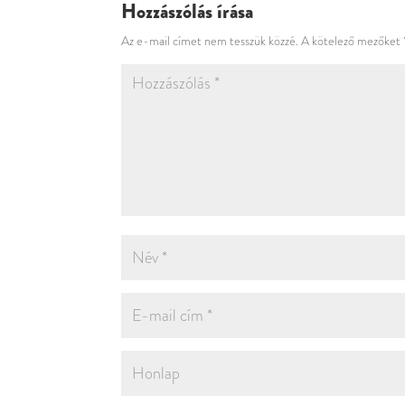
Hozzászólás írása
Az e-mail címet nem tesszük közzé.
A kötelező mezőket