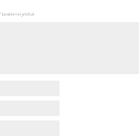
használni.
*
karakterrel jelöltük