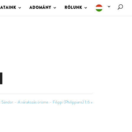
LATAINK
ADOMÁNY
RÓLUNK
 Sándor – A várakozás öröme – Filippi (Philippians) 1:6 »