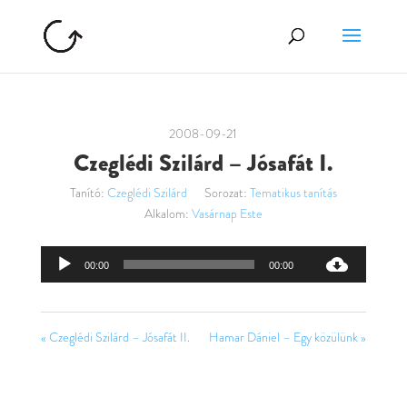
2008-09-21
Czeglédi Szilárd – Jósafát I.
Tanító:
Czeglédi Szilárd
Sorozat:
Tematikus tanítás
Alkalom:
Vasárnap Este
Audió
00:00
00:00
lejátszó
« Czeglédi Szilárd – Jósafát II.
Hamar Dániel – Egy közülünk »