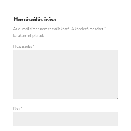
Hozzászólás írása
Az e-mail címet nem tesszük közzé.
A kötelező mezőket
*
karakterrel jelöltük
Hozzászólás
*
Név
*