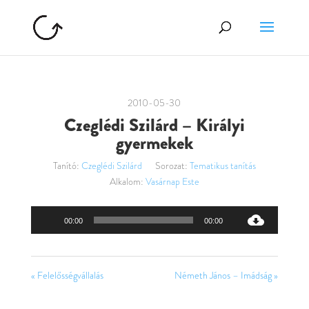
2010-05-30
Czeglédi Szilárd – Királyi
gyermekek
Tanító:
Czeglédi Szilárd
Sorozat:
Tematikus tanítás
Alkalom:
Vasárnap Este
Audió
00:00
00:00
lejátszó
« Felelősségvállalás
Németh János – Imádság »