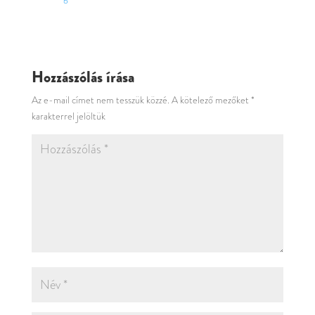
Hozzászólás írása
Az e-mail címet nem tesszük közzé.
A kötelező mezőket
*
karakterrel jelöltük