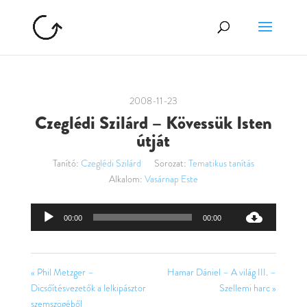
2008-11-23
Czeglédi Szilárd – Kövessük Isten
útját
Tanító:
Czeglédi Szilárd
Sorozat:
Tematikus tanítás
Alkalom:
Vasárnap Este
Audió
00:00
00:00
lejátszó
« Phil Metzger –
Hamar Dániel – A világ III. –
Dicsőítésvezetők a lelkipásztor
Szellemi harc »
szemszögéből