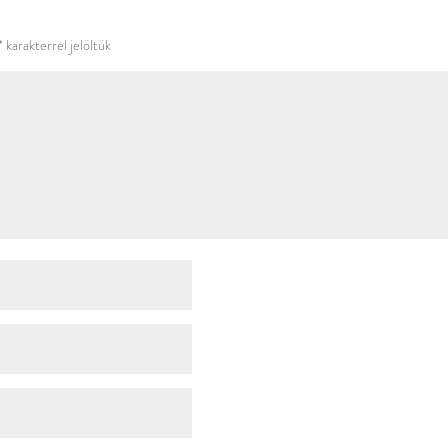
használni.
*
karakterrel jelöltük