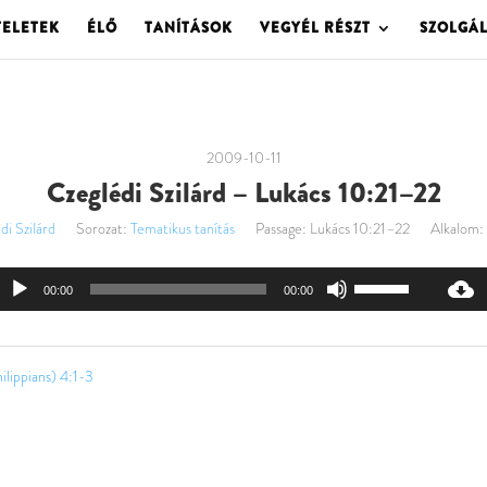
TELETEK
ÉLŐ
TANÍTÁSOK
VEGYÉL RÉSZT
SZOLGÁ
2009-10-11
Czeglédi Szilárd – Lukács 10:21–22
di Szilárd
Sorozat:
Tematikus tanítás
Passage:
Lukács 10:21–22
Alkalom:
Audió
A
00:00
00:00
lejátszó
hangerő
növeléséhez,
illetőleg
ilippians) 4:1-3
csökkentéséhez
a
Fel/Le
billentyűket
kell