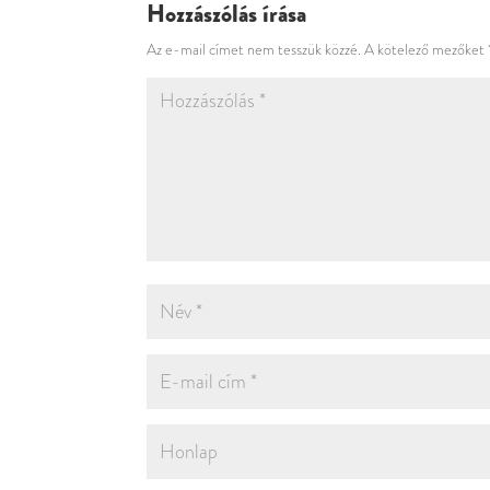
Hozzászólás írása
Az e-mail címet nem tesszük közzé.
A kötelező mezőket