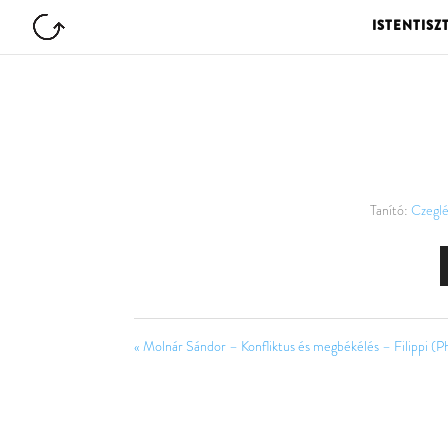
ISTENTISZ
Tanító:
Czeglé
« Molnár Sándor – Konfliktus és megbékélés – Filippi (Ph