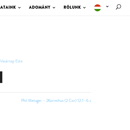
LATAINK
ADOMÁNY
RÓLUNK
Vasárnap Este
Phil Metzger – 2Korinthus (2 Cor) 12:1–6 »