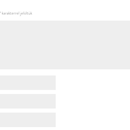
használni.
*
karakterrel jelöltük