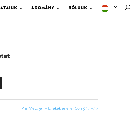
LATAINK
ADOMÁNY
RÓLUNK
etet
Phil Metzger – Énekek éneke (Song) 1:1–7 »