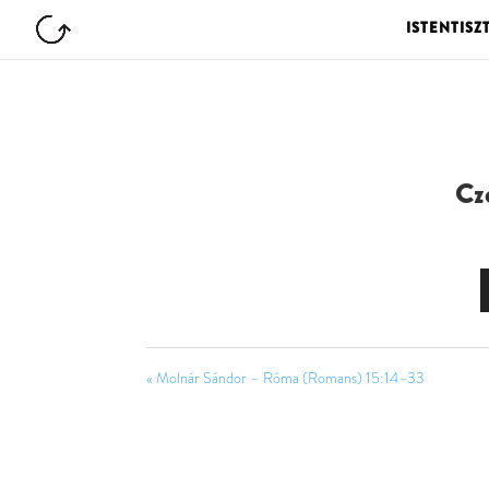
ISTENTISZ
Cze
« Molnár Sándor – Róma (Romans) 15:14–33