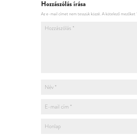
Hozzászólás írása
Az e-mail címet nem tesszük közzé.
A kötelező mezőket