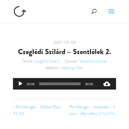
2007-09-09
Czeglédi Szilárd – Szentlélek 2.
Tanító:
Czeglédi Szilárd
Sorozat:
Tematikus tanítás
Alkalom:
Vasárnap Este
Audió
00:00
00:00
lejátszó
« Phil Metzger – Ezékiel (Eze)
Phil Metzger – Adakozás – 3.
33-34
rész – 2Korinthus (2 Cor) 9 »