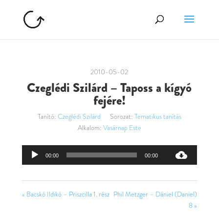
2010-05-02
Czeglédi Szilárd – Taposs a kígyó
fejére!
Tanító:
Czeglédi Szilárd
Sorozat:
Tematikus tanítás
Alkalom:
Vasárnap Este
Audió
00:00
00:00
lejátszó
« Bacskó Ildikó – Priszcilla 1. rész
Phil Metzger – Dániel (Daniel)
8 »