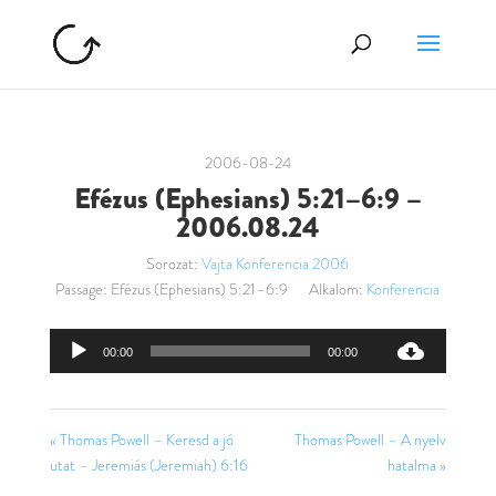
2006-08-24
Efézus (Ephesians) 5:21–6:9 –
2006.08.24
Sorozat:
Vajta Konferencia 2006
Passage:
Efézus (Ephesians) 5:21–6:9
Alkalom:
Konferencia
Audió
00:00
00:00
lejátszó
« Thomas Powell – Keresd a jó
Thomas Powell – A nyelv
utat – Jeremiás (Jeremiah) 6:16
hatalma »