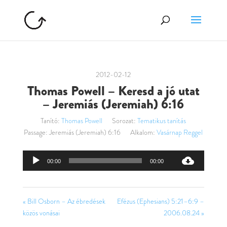
2012-02-12
Thomas Powell – Keresd a jó utat
– Jeremiás (Jeremiah) 6:16
Tanító:
Thomas Powell
Sorozat:
Tematikus tanítás
Passage:
Jeremiás (Jeremiah) 6:16
Alkalom:
Vasárnap Reggel
Audió
00:00
00:00
lejátszó
« Bill Osborn – Az ébredések
Efézus (Ephesians) 5:21–6:9 –
közös vonásai
2006.08.24 »