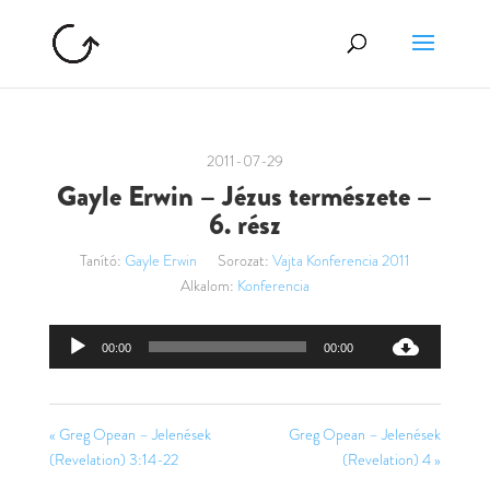
2011-07-29
Gayle Erwin – Jézus természete –
6. rész
Tanító:
Gayle Erwin
Sorozat:
Vajta Konferencia 2011
Alkalom:
Konferencia
Audió
00:00
00:00
lejátszó
« Greg Opean – Jelenések
Greg Opean – Jelenések
(Revelation) 3:14-22
(Revelation) 4 »