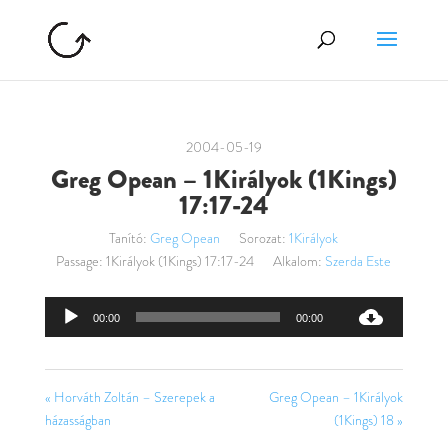
2004-05-19
Greg Opean – 1Királyok (1Kings)
17:17-24
Tanító:
Greg Opean
Sorozat:
1Királyok
Passage:
1Királyok (1Kings) 17:17-24
Alkalom:
Szerda Este
Audió
00:00
00:00
lejátszó
« Horváth Zoltán – Szerepek a
Greg Opean – 1Királyok
házasságban
(1Kings) 18 »