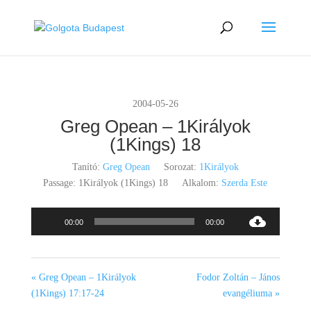
2004-05-26
Greg Opean – 1Királyok
(1Kings) 18
Tanító:
Greg Opean
Sorozat:
1Királyok
Passage:
1Királyok (1Kings) 18
Alkalom:
Szerda Este
Audió
00:00
00:00
lejátszó
« Greg Opean – 1Királyok
Fodor Zoltán – János
(1Kings) 17:17-24
evangéliuma »