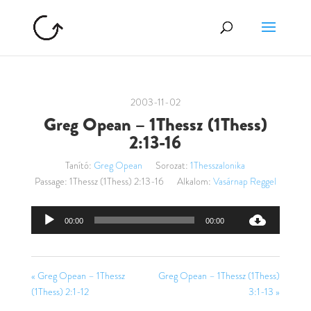
2003-11-02
Greg Opean – 1Thessz (1Thess)
2:13-16
Tanító:
Greg Opean
Sorozat:
1Thesszalonika
Passage:
1Thessz (1Thess) 2:13-16
Alkalom:
Vasárnap Reggel
Audió
00:00
00:00
lejátszó
« Greg Opean – 1Thessz
Greg Opean – 1Thessz (1Thess)
(1Thess) 2:1-12
3:1-13 »