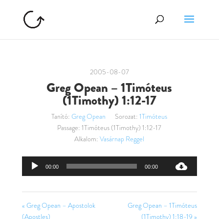
2005-08-07
Greg Opean – 1Timóteus
(1Timothy) 1:12-17
Tanító:
Greg Opean
Sorozat:
1Timóteus
Passage:
1Timóteus (1Timothy) 1:12-17
Alkalom:
Vasárnap Reggel
Audió
00:00
00:00
lejátszó
« Greg Opean – Apostolok
Greg Opean – 1Timóteus
(Apostles)
(1Timothy) 1:18-19 »