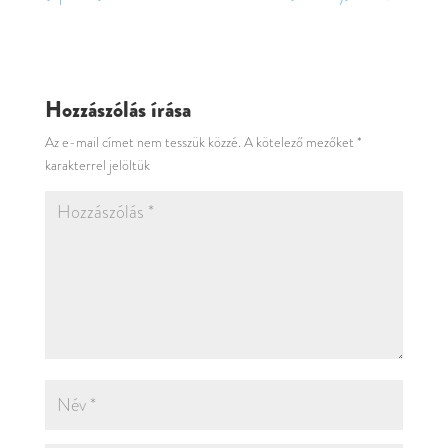
Hozzászólás írása
Az e-mail címet nem tesszük közzé.
A kötelező mezőket
*
karakterrel jelöltük