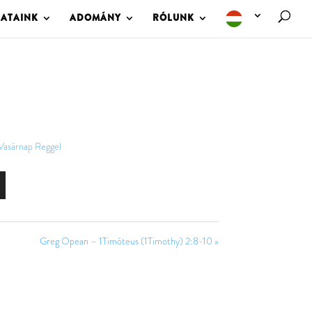
LATAINK
ADOMÁNY
RÓLUNK
Vasárnap Reggel
Greg Opean – 1Timóteus (1Timothy) 2:8-10 »