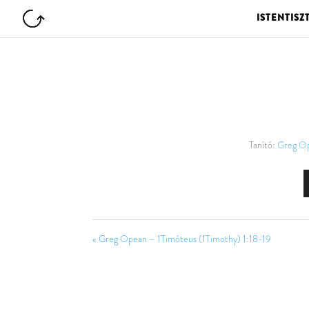
ISTENTISZ
Tanító:
Greg O
« Greg Opean – 1Timóteus (1Timothy) 1:18-19