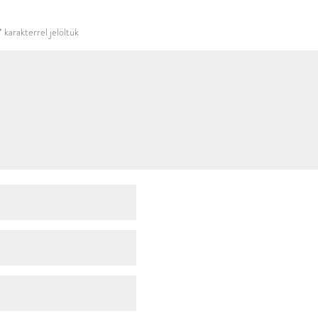
használni.
*
karakterrel jelöltük