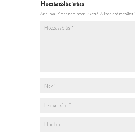
Hozzászólás írása
Az e-mail címet nem tesszük közzé.
A kötelező mezőket