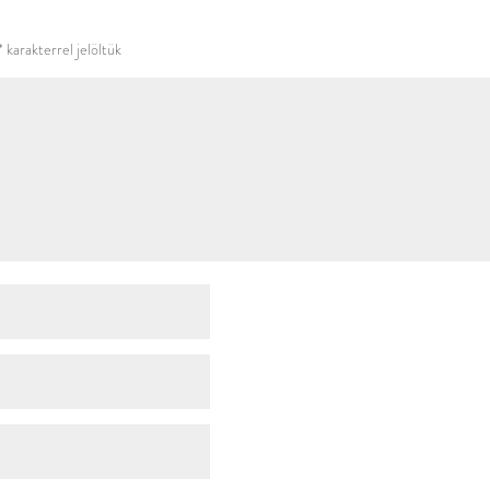
használni.
*
karakterrel jelöltük