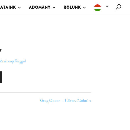
LATAINK
ADOMÁNY
RÓLUNK
7
Vasárnap Reggel
Greg Opean – 1 János (1John) »