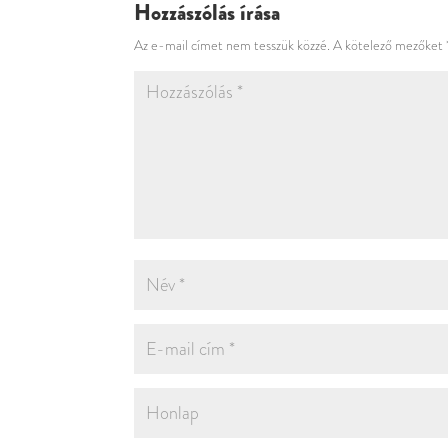
Hozzászólás írása
Az e-mail címet nem tesszük közzé.
A kötelező mezőket