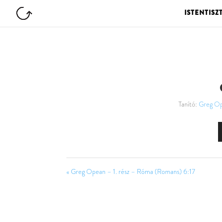
ISTENTISZ
Tanító:
Greg O
« Greg Opean – 1. rész – Róma (Romans) 6:17