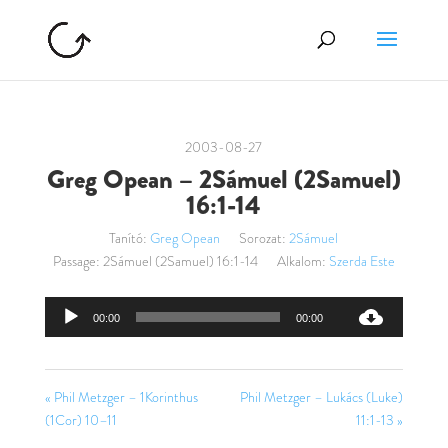
2003-08-27
Greg Opean – 2Sámuel (2Samuel)
16:1-14
Tanító:
Greg Opean
Sorozat:
2Sámuel
Passage:
2Sámuel (2Samuel) 16:1-14
Alkalom:
Szerda Este
Audió
00:00
00:00
lejátszó
« Phil Metzger – 1Korinthus
Phil Metzger – Lukács (Luke)
(1Cor) 10–11
11:1-13 »