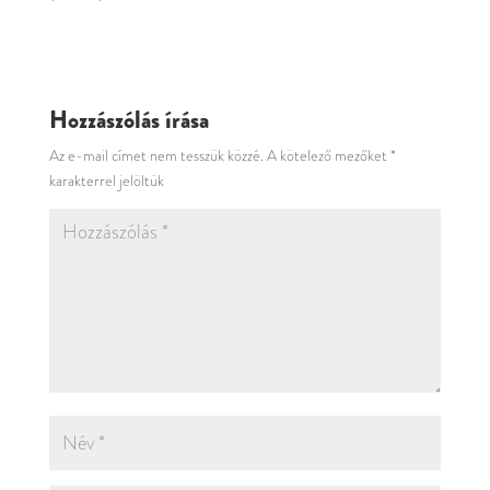
Hozzászólás írása
Az e-mail címet nem tesszük közzé.
A kötelező mezőket
*
karakterrel jelöltük