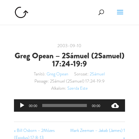
2003-09-10
Greg Opean – 2Sámuel (2Samuel)
17:24-19:9
Tanító:
Greg Opean
Sorozat:
2Sámuel
Passage:
2Sámuel (2Samuel) 17:24-19:9
Alkalom:
Szerda Este
Audió
00:00
00:00
lejátszó
« Bill Osborn – 2Mózes
Mark Zeeman – Jakab (James) 1
(Exodus) 17:8-13
»