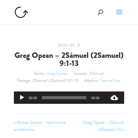
2003-05-21
Greg Opean – 2Sámuel (2Samuel)
9:1-13
Tanító:
Greg Opean
Sorozat:
2Sámuel
Passage:
2Sámuel (2Samuel) 9:1-13
Alkalom:
Szerda Este
Audió
00:00
00:00
lejátszó
« Molnár Sándor – Isten terve
Greg Opean – 2Sámuel
az életemre
(2Samuel) 10 »