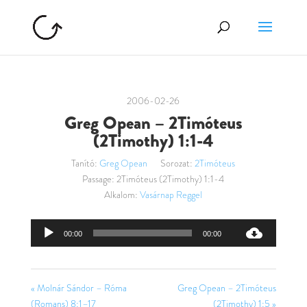
2006-02-26
Greg Opean – 2Timóteus
(2Timothy) 1:1-4
Tanító:
Greg Opean
Sorozat:
2Timóteus
Passage:
2Timóteus (2Timothy) 1:1-4
Alkalom:
Vasárnap Reggel
Audió
00:00
00:00
lejátszó
« Molnár Sándor – Róma
Greg Opean – 2Timóteus
(Romans) 8:1–17
(2Timothy) 1:5 »