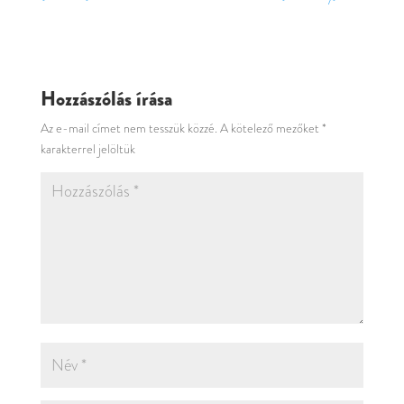
Hozzászólás írása
Az e-mail címet nem tesszük közzé.
A kötelező mezőket
*
karakterrel jelöltük