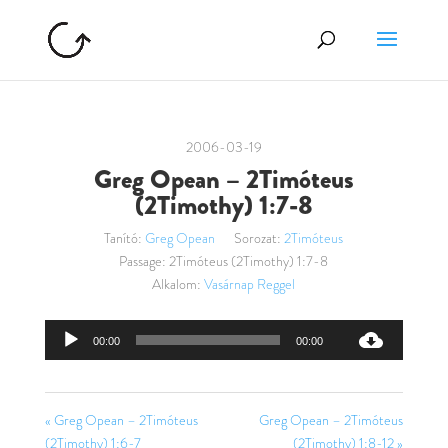
2006-03-19
Greg Opean – 2Timóteus
(2Timothy) 1:7-8
Tanító:
Greg Opean
Sorozat:
2Timóteus
Passage:
2Timóteus (2Timothy) 1:7-8
Alkalom:
Vasárnap Reggel
Audió
00:00
00:00
lejátszó
« Greg Opean – 2Timóteus
Greg Opean – 2Timóteus
(2Timothy) 1:6-7
(2Timothy) 1:8-12 »