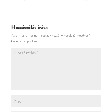
Hozzászólás írása
Az e-mail címet nem tesszük közzé.
A kötelező mezőket
*
karakterrel jelöltük