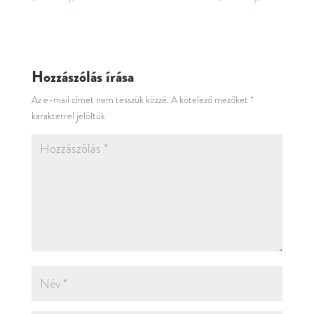
Hozzászólás írása
Az e-mail címet nem tesszük közzé.
A kötelező mezőket
*
karakterrel jelöltük