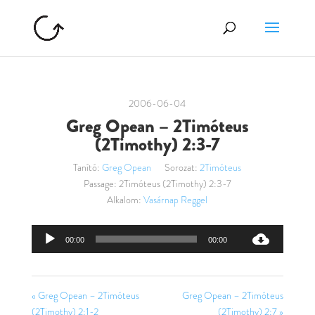
2006-06-04
Greg Opean – 2Timóteus
(2Timothy) 2:3-7
Tanító:
Greg Opean
Sorozat:
2Timóteus
Passage:
2Timóteus (2Timothy) 2:3-7
Alkalom:
Vasárnap Reggel
Audió
00:00
00:00
lejátszó
« Greg Opean – 2Timóteus
Greg Opean – 2Timóteus
(2Timothy) 2:1-2
(2Timothy) 2:7 »