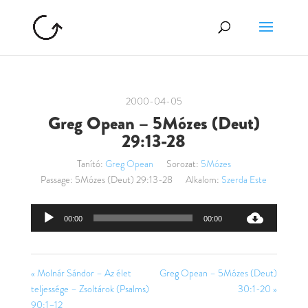
2000-04-05
Greg Opean – 5Mózes (Deut)
29:13-28
Tanító:
Greg Opean
Sorozat:
5Mózes
Passage:
5Mózes (Deut) 29:13-28
Alkalom:
Szerda Este
Audió
00:00
00:00
lejátszó
« Molnár Sándor – Az élet
Greg Opean – 5Mózes (Deut)
teljessége – Zsoltárok (Psalms)
30:1-20 »
90:1–12