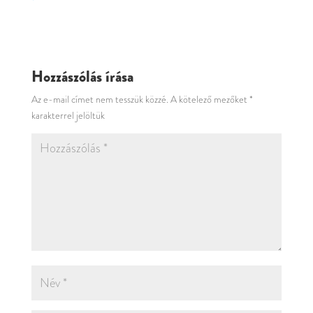
Hozzászólás írása
Az e-mail címet nem tesszük közzé.
A kötelező mezőket
*
karakterrel jelöltük