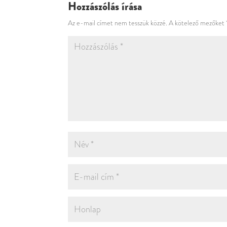
Hozzászólás írása
Az e-mail címet nem tesszük közzé.
A kötelező mezőket