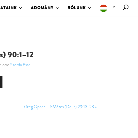
LATAINK
ADOMÁNY
RÓLUNK
ms) 90:1–12
alom:
Szerda Este
Greg Opean – 5Mózes (Deut) 29:13-28 »