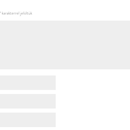
használni.
*
karakterrel jelöltük