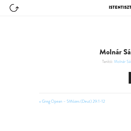
ISTENTISZ
Molnár Sán
Tanító:
Molnár Sá
« Greg Opean – 5Mózes (Deut) 29:1-12