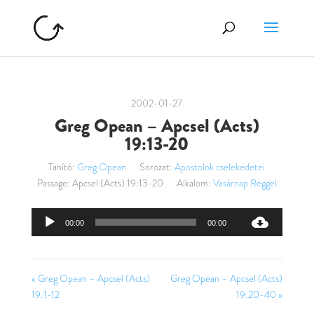
2002-01-27
Greg Opean – Apcsel (Acts)
19:13-20
Tanító:
Greg Opean
Sorozat:
Apostolok cselekedetei
Passage:
Apcsel (Acts) 19:13-20
Alkalom:
Vasárnap Reggel
Audió
00:00
00:00
lejátszó
« Greg Opean – Apcsel (Acts)
Greg Opean – Apcsel (Acts)
19:1-12
19:20-40 »