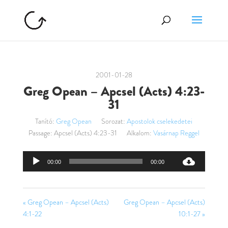
2001-01-28
Greg Opean – Apcsel (Acts) 4:23-
31
Tanító:
Greg Opean
Sorozat:
Apostolok cselekedetei
Passage:
Apcsel (Acts) 4:23-31
Alkalom:
Vasárnap Reggel
Audió
00:00
00:00
lejátszó
« Greg Opean – Apcsel (Acts)
Greg Opean – Apcsel (Acts)
4:1-22
10:1-27 »