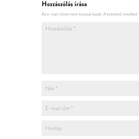
Hozzászólás írása
Az e-mail címet nem tesszük közzé.
A kötelező mezőket