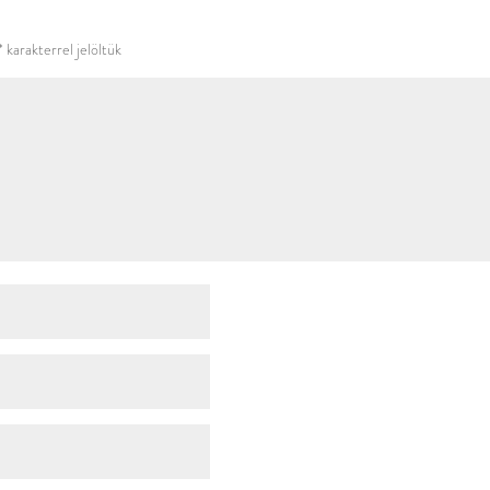
használni.
*
karakterrel jelöltük