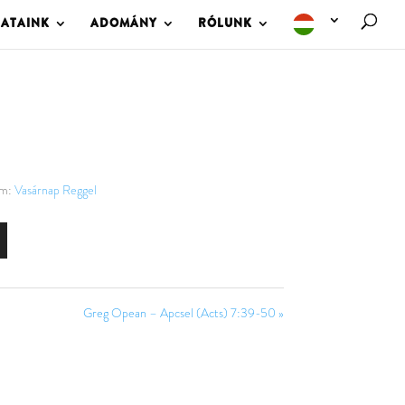
LATAINK
ADOMÁNY
RÓLUNK
om:
Vasárnap Reggel
Greg Opean – Apcsel (Acts) 7:39-50 »