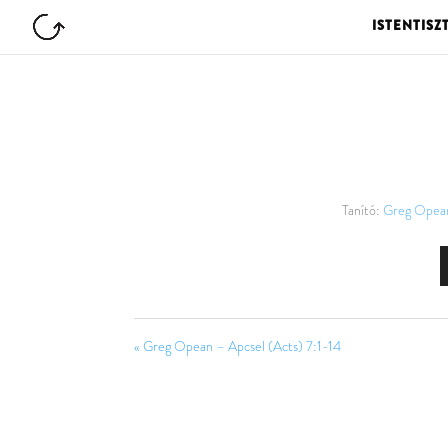
ISTENTISZ
Tanító:
Greg Opea
« Greg Opean – Apcsel (Acts) 7:1-14