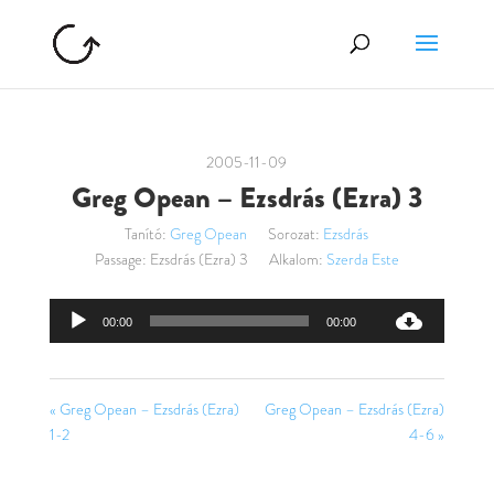
2005-11-09
Greg Opean – Ezsdrás (Ezra) 3
Tanító:
Greg Opean
Sorozat:
Ezsdrás
Passage:
Ezsdrás (Ezra) 3
Alkalom:
Szerda Este
Audió
00:00
00:00
lejátszó
« Greg Opean – Ezsdrás (Ezra)
Greg Opean – Ezsdrás (Ezra)
1-2
4-6 »