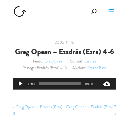
2005-11-16
Greg Opean – Ezsdrás (Ezra) 4-6
Tanító:
Greg Opean
Sorozat:
Ezsdrás
Passage:
Ezsdrás (Ezra) 4-6
Alkalom:
Szerda Este
Audió
00:00
00:00
lejátszó
« Greg Opean – Ezsdrás (Ezra)
Greg Opean – Ezsdrás (Ezra) 7
3
»